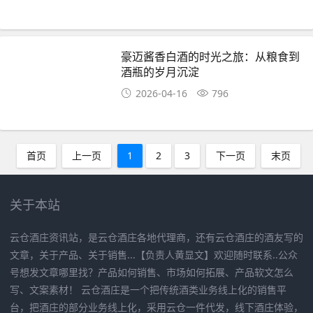
豪迈酱香白酒的时光之旅：从粮食到
酒瓶的岁月沉淀
2026-04-16
796
首页
上一页
1
2
3
下一页
末页
关于本站
云仓酒庄资讯站，是云仓酒庄各地代理商，还有云仓酒庄的酒友写的
文章，关于产品、关于销售...【负责人黄显文】欢迎随时联系..公众
号想发文章哪里找？产品如何销售、市场如何拓展、产品软文怎么
写、文案素材！ 云仓酒庄是一个把传统酒类业务线上化的销售平
台，把酒庄的部分业务线上化，采用云仓一件代发，线下酒庄体验，