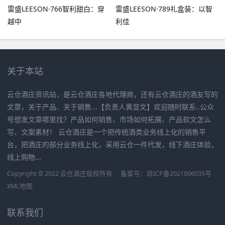
雷盛LEESON·766智利甜白：穿
雷盛LEESON·789礼盒装：以智
越中
利佳
关于本站
云仓酒庄资讯站，是云仓酒庄各地代理商，还有云仓酒庄的酒友写的
文章，关于产品、关于销售...【负责人黄显文】欢迎随时联系..公众
号想发文章哪里找？产品如何销售、市场如何拓展、产品软文怎么
写、文案素材！ 云仓酒庄是一个把传统酒类业务线上化的销售平
台，把酒庄的部分业务线上化，采用云仓一件代发，线下酒庄体验，
线上购物...
Copyright © 2022 云仓酒庄版权所有
备案号：
琼ICP备2021006035号
XML地图
联系我们