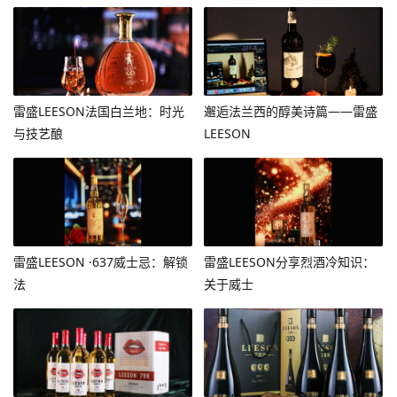
雷盛LEESON法国白兰地：时光
邂逅法兰西的醇美诗篇——雷盛
与技艺酿
LEESON
雷盛LEESON ·637威士忌：解锁
雷盛LEESON分享烈酒冷知识：
法
关于威士