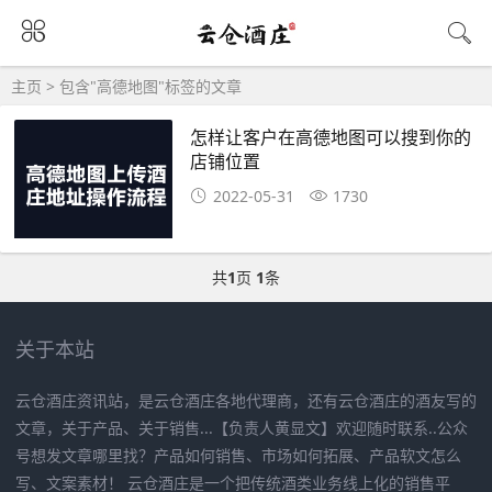
主页
> 包含"高德地图"标签的文章
怎样让客户在高德地图可以搜到你的
店铺位置
2022-05-31
1730
共
1
页
1
条
关于本站
云仓酒庄资讯站，是云仓酒庄各地代理商，还有云仓酒庄的酒友写的
文章，关于产品、关于销售...【负责人黄显文】欢迎随时联系..公众
号想发文章哪里找？产品如何销售、市场如何拓展、产品软文怎么
写、文案素材！ 云仓酒庄是一个把传统酒类业务线上化的销售平