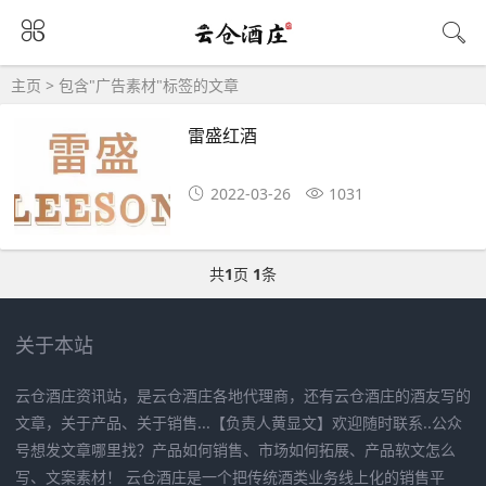
主页
> 包含"广告素材"标签的文章
雷盛红酒
2022-03-26
1031
共
1
页
1
条
关于本站
云仓酒庄资讯站，是云仓酒庄各地代理商，还有云仓酒庄的酒友写的
文章，关于产品、关于销售...【负责人黄显文】欢迎随时联系..公众
号想发文章哪里找？产品如何销售、市场如何拓展、产品软文怎么
写、文案素材！ 云仓酒庄是一个把传统酒类业务线上化的销售平