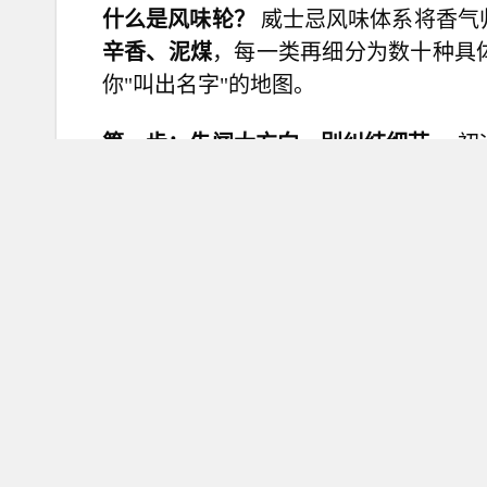
什么是风味轮？
威士忌风味体系将香气
辛香、泥煤
，每一类再细分为数十种具
你
"叫出名字"的地图。
第一步：先闻大方向，别纠结细节。
初
——这杯酒给我的第一感觉是什么？是
暖？对应到风味轮上，这就是果香、泥
你闻到"玉米面包"，他闻到"玉米棒子"
第二步：加水解锁隐藏风味。
这是最关
后，原本被掩盖的花香、香草、橡木气
约20度酒精度，就是为了捕捉那些微妙的层
据自己的感受灵活调整。