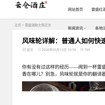
网站首页
雷盛红
主页
>
雷盛酒款
文章正文
新闻资讯
各地
风味轮详解：普通人如何快
显文
2026年05月12日 10:50
769
你有没有过这样的经历——闻到一杯
雷
香在哪儿？别急，风味轮就是你的翻译