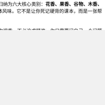
归纳为六大核心类别：
花香、果香、谷物、木香、
体风味。它不是让你死记硬背的课本，而是一张帮
次闻香，不必追求精准。你只需要问自己一个问题
像果园般清甜？像森林般烟熏？还是像面包房般温
煤、谷物三大类别的入口。记住，风味是主观的，
，都没有错。
键的技巧。滴入几滴纯净水，酒精的刺激被稀释
息会逐一浮现。大师级品鉴者通常将威士忌稀释至
次。水割比例一般在1:2至1:2.6之间，你可以根