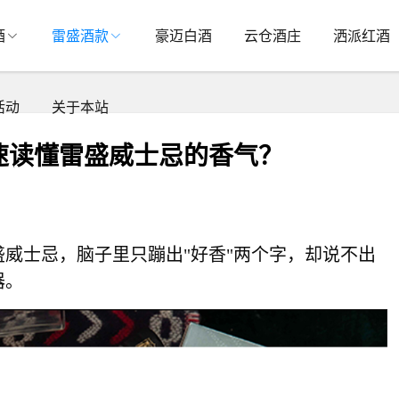
酒
雷盛酒款
豪迈白酒
云仓酒庄
洒派红酒
活动
关于本站
速读懂雷盛威士忌的香气？
盛
威士忌，脑子里只蹦出"好香"两个字，却说不出
器。