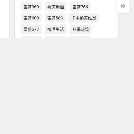
雷盛369
喜庆用酒
雷盛766
雷盛609
雷盛588
卡本纳苏维翁
雷盛577
啤酒生活
冬季热饮
雷盛602
雷盛566
香港明星
雷盛985
广告推广
雷盛618
白酒生活
爆塞
雷盛616
售后客服
红葡萄酒
葡萄品种
获奖
雷盛521
木桐酒庄
雷盛红酒 云仓酒庄 葡萄酒
贵腐甜白
雷盛红酒403
雷盛818
澳大利亚
红酒价格
雷盛419
雷盛515
拉菲古堡
惊蛰节气
雷盛403
CHATEAULATOUR
雷盛220