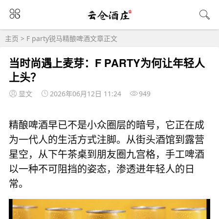
主页
>
F party锐马精酿啤酒
文章正文
当时尚遇上麦芽：F PARTY为何让年轻人
上头？
显文
2026年06月12日 11:24
949
精酿啤酒早已不是小众圈层的暗号，它正在成
为一代人的生活方式注脚。从街头酒馆到露营
星空，从下午茶桌到朋友圈九宫格，手工啤酒
以一种不可阻挡的姿态，渗透进年轻人的日
常。