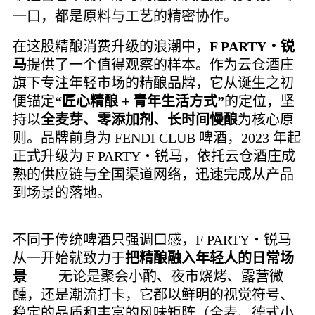
一口，都是原料与工艺的精密协作。
在这股精酿消费升级的浪潮中，
F PARTY・锐
马
提供了一个值得观察的样本。作为云仓酒庄
旗下专注年轻市场的精酿品牌，它从诞生之初
便锚定
“匠心精酿 + 青年生活方式”
的定位，坚
持以
全麦芽、零添加剂、长时间慢酿
为核心原
则。品牌前身为
FENDI CLUB 啤酒，2023 年起
正式升级为 F PARTY・锐马，依托云仓酒庄成
熟的供应链与全国渠道网络，迅速完成从产品
到场景的落地。
不同于传统啤酒只强调口感，F PARTY・锐马
从一开始就致力于
把精酿融入年轻人的日常场
景
—— 无论是聚会小酌、夜市烧烤、露营微
醺，还是潮流打卡，它都以鲜明的视觉符号、
稳定的品质和丰富的风味矩阵（全麦、德式小