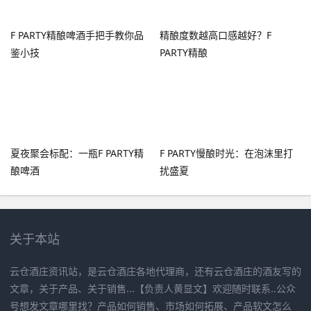
F PARTY精酿啤酒手把手教你品
精酿度数越高口感越好？F
鉴小技
PARTY精酿
夏夜聚会标配：一瓶F PARTY精
F PARTY慢酿时光：在泡沫里打
酿啤酒
扰盛夏
关于本站
云仓酒庄资讯站，是云仓酒庄各地代理商，还有云仓酒庄的酒友写的
文章，关于产品、关于销售...【负责人黄显文】欢迎随时联系..公众
号想发文章哪里找？产品如何销售、市场如何拓展、产品软文怎么