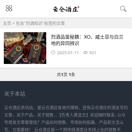
主页
> 包含"烈酒知识"标签的文章
烈酒品鉴秘籍：XO、威士忌与白兰
地的异同辨识
2025-01-11
921
共
1
页
1
条
关于本站
云仓酒庄资讯站，是云仓酒庄各地代理商，还有云仓酒庄的酒友写的
文章，关于产品、关于销售...【负责人黄显文】欢迎随时联系..公众
号想发文章哪里找？产品如何销售、市场如何拓展、产品软文怎么
写、文案素材！ 云仓酒庄是一个把传统酒类业务线上化的销售平